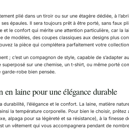
ement plié dans un tiroir ou sur une étagère dédiée, à l’abri
 ses épaules. Il sera toujours prêt à être porté, sans faux p
 et le confort qui mérite une attention particulière, car la l
 de modèles, des coupes classiques aux designs plus cont
rouvez la pièce qui complétera parfaitement votre collection
ment ; c’est un compagnon de style, capable de s’adapter au
tre superposé sur une chemise, un t-shirt, ou même porté c
te garde-robe bien pensée.
an en laine pour une élégance durable
la durabilité, l’élégance et le confort. La laine, matière natu
ainsi la température corporelle. Pour bien le choisir, prêtez
, alpaga pour sa légèreté et sa résistance), à la finesse de l
 est un vêtement qui vous accompagnera pendant de nombr