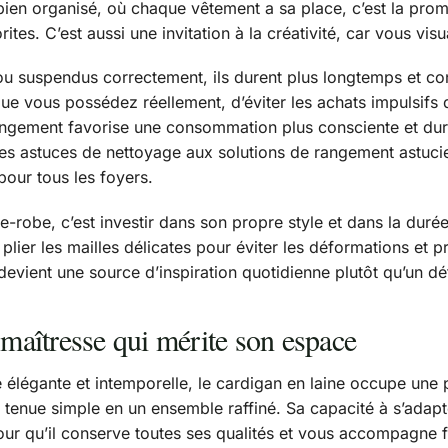
bien organisé, où chaque vêtement a sa place, c’est la pro
tes. C’est aussi une invitation à la créativité, car vous vis
u suspendus correctement, ils durent plus longtemps et conse
ue vous possédez réellement, d’éviter les achats impulsifs 
rangement favorise une consommation plus consciente et dura
des astuces de nettoyage aux solutions de rangement astuc
pour tous les foyers.
-robe, c’est investir dans son propre style et dans la durée 
lier les mailles délicates pour éviter les déformations et pr
evient une source d’inspiration quotidienne plutôt qu’un déf
 maîtresse qui mérite son espace
légante et intemporelle, le cardigan en laine occupe une p
 tenue simple en un ensemble raffiné. Sa capacité à s’adap
our qu’il conserve toutes ses qualités et vous accompagne 